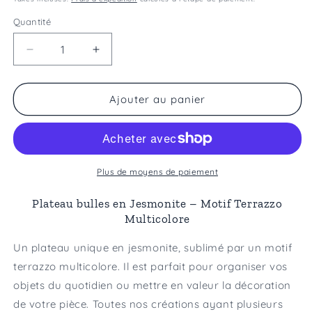
Quantité
Réduire
Augmenter
la
la
quantité
quantité
de
de
Ajouter au panier
Plateau
Plateau
bulles
bulles
terrazzo
terrazzo
multicolore
multicolore
Plus de moyens de paiement
Plateau bulles en Jesmonite – Motif Terrazzo
Multicolore
Un plateau unique en jesmonite, sublimé par un motif
terrazzo multicolore.
Il est parfait pour organiser vos
objets du quotidien ou mettre en valeur la décoration
de votre pièce.
Toutes nos créations ayant plusieurs