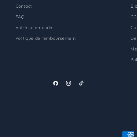
Contact
Bl
FAQ
CG
Votre commande
Co
Politique de remboursement
De
Me
Po
Facebook
Instagram
TikTok
Moye