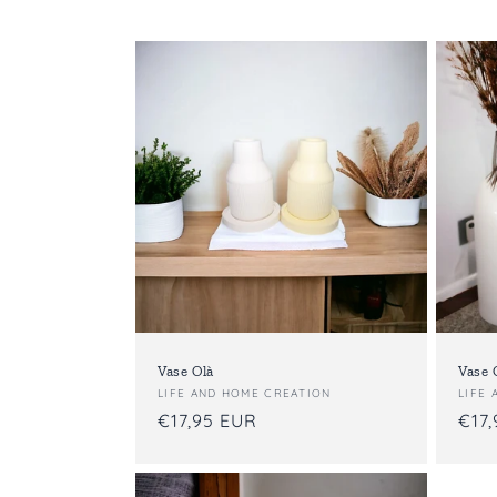
e
c
t
i
o
n
:
Vase Olà
Vase 
Fournisseur :
LIFE AND HOME CREATION
Four
LIFE
Prix
€17,95 EUR
Prix
€17
habituel
habi