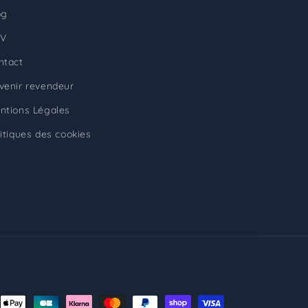
og
V
ntact
venir revendeur
ntions Légales
litiques des cookies
ns