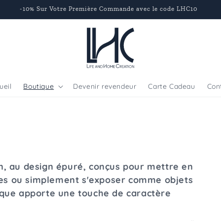
-10% Sur Votre Première Commande avec le code LHC10
ueil
Boutique
Devenir revendeur
Carte Cadeau
Con
n, au design épuré, conçus pour mettre en
hées ou simplement s'exposer comme objets
ique apporte une touche de caractère