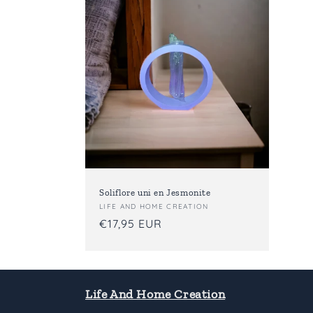
Soliflore uni en Jesmonite
Fournisseur :
LIFE AND HOME CREATION
Prix
€17,95 EUR
habituel
Life And Home Creation