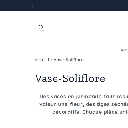
et
passer
au
contenu
Acc
Accueil
>
Vase-Soliflore
C
Vase-Soliflore
o
Des vases en jesmonite faits mai
l
valeur une fleur, des tiges séc
décoratifs. Chaque pièce un
l