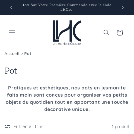
et
-10% Sur Votre Première Commande avec le code
passer
ats
LHC10
au
contenu
Panier
Accueil
>
Pot
C
Pot
o
Pratiques et esthétiques, nos pots en jesmonite
l
faits main sont conçus pour organiser vos petits
objets du quotidien tout en apportant une touche
l
décorative unique.
e
c
Filtrer et trier
1 produit