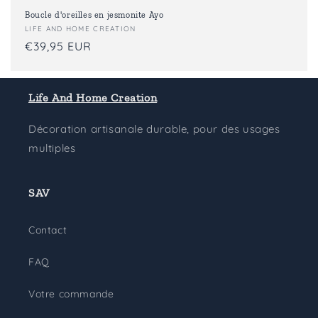
Boucle d'oreilles en jesmonite Ayo
Fournisseur :
LIFE AND HOME CREATION
Prix
€39,95 EUR
habituel
Life And Home Creation
Décoration artisanale durable, pour des usages
multiples
SAV
Contact
FAQ
Votre commande