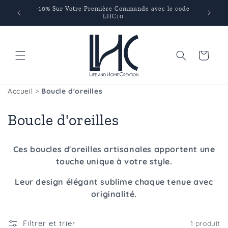
et
-10% Sur Votre Première Commande avec le code
passer
ats
LHC10
au
contenu
Panier
Accueil
>
Boucle d'oreilles
C
Boucle d'oreilles
o
Ces boucles d'oreilles artisanales apportent une
l
touche unique à votre style.
l
Leur design élégant sublime chaque tenue avec
originalité.
e
c
Filtrer et trier
1 produit