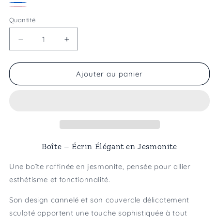
Bordeaux
Jaune
Bleu
Rose
Quantité
Réduire
Augmenter
la
la
quantité
quantité
de
de
Ajouter au panier
Boite
Boite
Boîte – Écrin Élégant en Jesmonite
Une boîte raffinée en jesmonite, pensée pour allier
esthétisme et fonctionnalité.
Son design cannelé et son couvercle délicatement
sculpté apportent une touche sophistiquée à tout